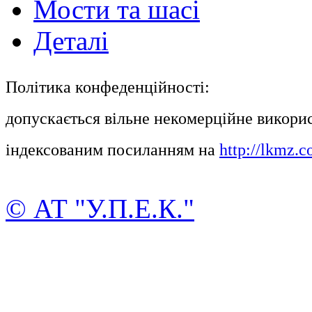
Мости та шасі
Деталі
Політика конфеденційності:
допускається вільне некомерційне викорис
індексованим посиланням на
http://lkmz.c
© АТ "У.П.Е.К."