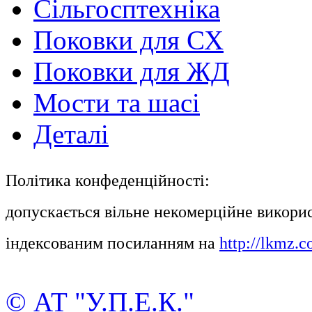
Сільгосптехніка
Поковки для СХ
Поковки для ЖД
Мости та шасі
Деталі
Політика конфеденційності:
допускається вільне некомерційне викорис
індексованим посиланням на
http://lkmz.c
© АТ "У.П.Е.К."